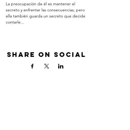
La preocupación de él es mantener el 
secreto y enfrentar las consecuencias; pero 
ella también guarda un secreto que decide 
contarle...
Share on Social
© 2026 Creation Art Center
Creation Art Center
501 (c)-3 Non-Profit Organization