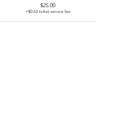
$25.00
+$0.63 ticket service fee
Share on Social
© 2026 Creation Art Center
Creation Art Center
501 (c)-3 Non-Profit Organization