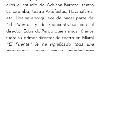
ellos el estudio de Adriana Barraza, teatro 
La tarumba, teatro Artefactus, Havanafama, 
etc. Lina se enorgullece de hacer parte de 
“El Puente” y de reencontrarse con el 
director Eduardo Pardo quien a sus 16 años 
fuera su primer director de teatro en Miami
"El Puente" le ha significado toda una 
experiencia para evocar sentimientos 
colectados por su familia en Colombia. Una 
madre a quien a veces la vida le permite 
hacer teatro.
Autor y Director Eduardo Pardo  
Share on Social