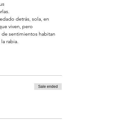
us
rlas.
uedado detrás, sola, en 
que viven, pero 
o de sentimientos habitan 
la rabia.
Sale ended