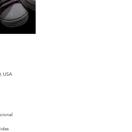
0, USA
cional
nidas